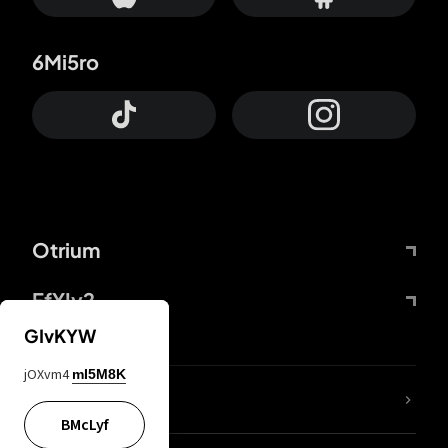
6Mi5ro
Otrium
FfYIy2
GIvKYW
jOXvm4
mI5M8K
KIjvtr
BMcLyf