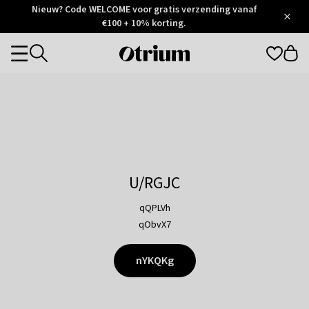
Otrium
Nieuw? Code WELCOME voor gratis verzending vanaf
/
5
Trustpilot
€100 + 10% korting.
score
Otrium
Categories
home
page
U/RGJC
qQPLVh
qObvX7
nYKQKg