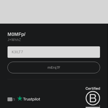
M0MFp/
J+WhhZ
mErq7F
/
5
Trustpilot
score