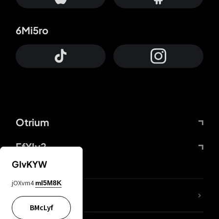
6Mi5ro
Otrium
FfYIy2
GIvKYW
jOXvm4
mI5M8K
KIjvtr
BMcLyf