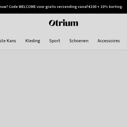
euw? Code WELCOME voor gratis verzending vanaf €100 + 10% korting.
 geretourneerd
Achteraf betalen
Otrium
home
page
ste Kans
Kleding
Sport
Schoenen
Accessoires