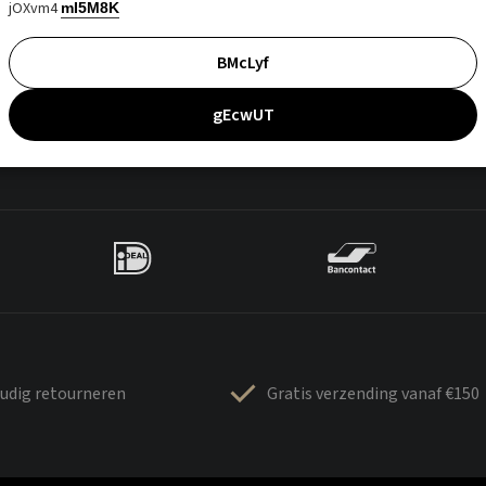
jOXvm4
mI5M8K
BMcLyf
gEcwUT
udig retourneren
Gratis verzending vanaf €150