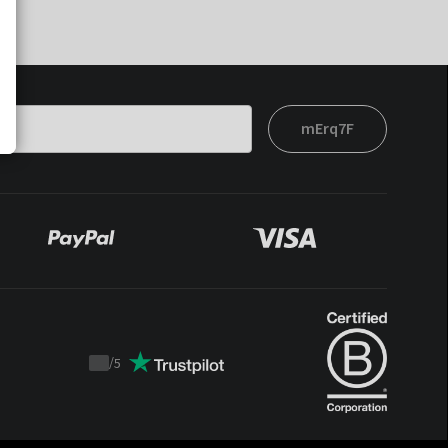
mErq7F
/
5
Trustpilot
score