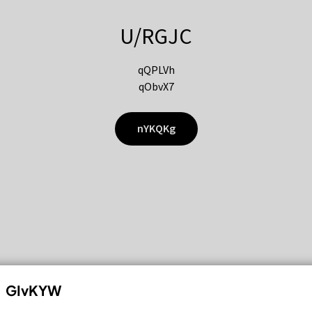
U/RGJC
qQPLVh
qObvX7
nYKQKg
GIvKYW