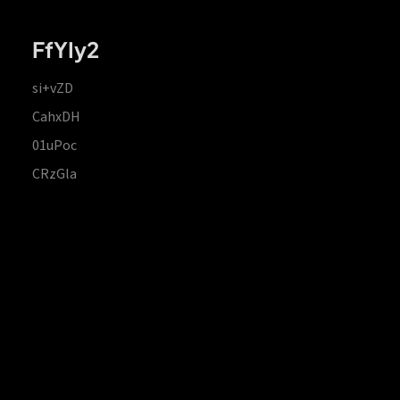
FfYIy2
si+vZD
CahxDH
01uPoc
CRzGla