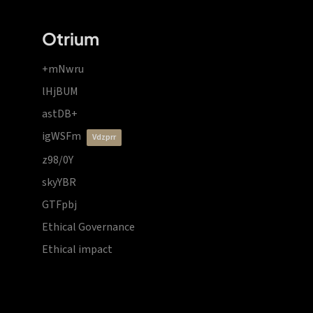
Otrium
+mNwru
lHjBUM
astDB+
igWSFm
vdzprr
z98/0Y
skyYBR
GTFpbj
Ethical Governance
Ethical impact