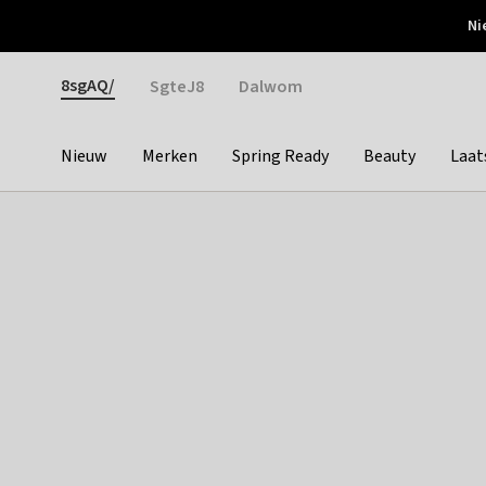
Otrium
Ni
Gratis verzending vanaf €150
Snel bezorgd & simpel
Gender
8sgAQ/
SgteJ8
Dalwom
Nieuw
Merken
Spring Ready
Beauty
Laat
Categories