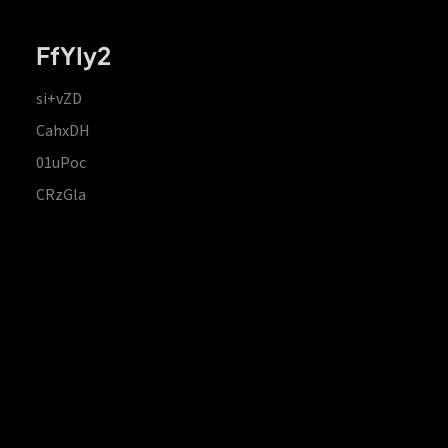
FfYIy2
si+vZD
CahxDH
01uPoc
CRzGla