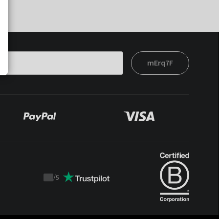
mErq7F
/
5
Trustpilot
score