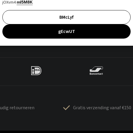
jOXvm4
mI5M8K
BMcLyf
gEcwUT
udig retourneren
Gratis verzending vanaf €150