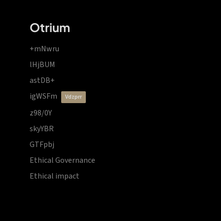
Otrium
+mNwru
lHjBUM
astDB+
igWSFm
vdzprr
z98/0Y
skyYBR
GTFpbj
Ethical Governance
Ethical impact