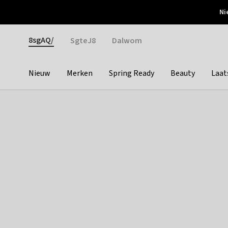
Otrium
Ni
Gratis verzending vanaf €150
Snel bezorgd & simpel
Gender
8sgAQ/
SgteJ8
Dalwom
Nieuw
Merken
Spring Ready
Beauty
Laat
Categories