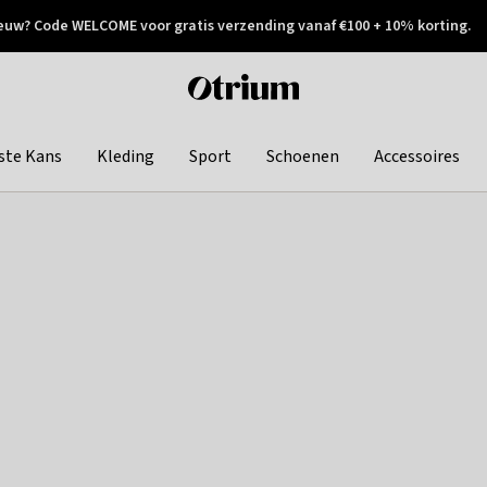
euw? Code WELCOME voor gratis verzending vanaf €100 + 10% korting.
 geretourneerd
Achteraf betalen
Otrium
home
page
ste Kans
Kleding
Sport
Schoenen
Accessoires