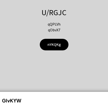
U/RGJC
qQPLVh
qObvX7
nYKQKg
GIvKYW