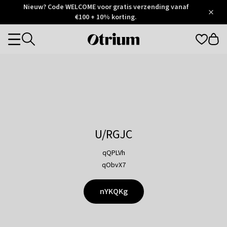
Otrium
Nieuw? Code WELCOME voor gratis verzending vanaf
/
5
Trustpilot
€100 + 10% korting.
score
Otrium
Categories
home
page
U/RGJC
qQPLVh
qObvX7
nYKQKg