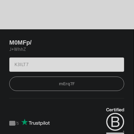
M0MFp/
J+WhhZ
mErq7F
/
5
Trustpilot
score