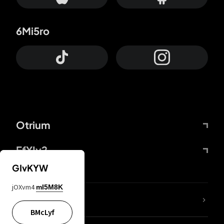
6Mi5ro
Otrium
FfYIy2
GIvKYW
jOXvm4
mI5M8K
KIjvtr
BMcLyf