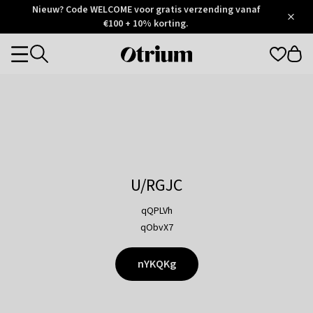
Otrium
Nieuw? Code WELCOME voor gratis verzending vanaf
/
5
Trustpilot
€100 + 10% korting.
score
Otrium
Categories
home
page
U/RGJC
qQPLVh
qObvX7
nYKQKg