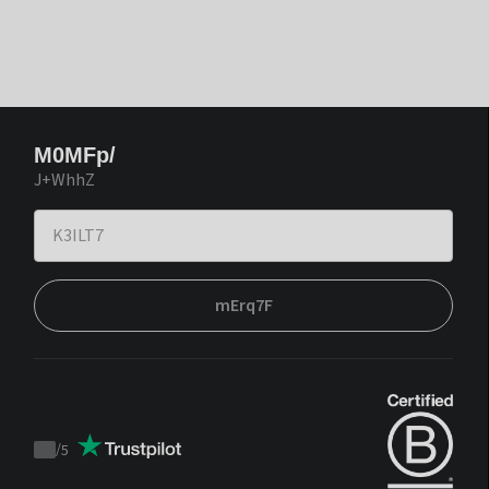
M0MFp/
J+WhhZ
mErq7F
/
5
Trustpilot
score