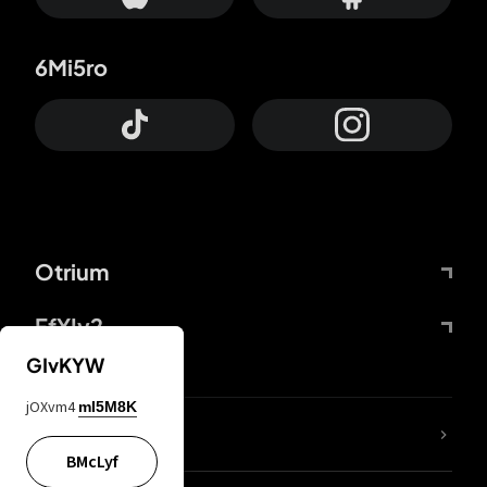
6Mi5ro
Otrium
FfYIy2
GIvKYW
jOXvm4
mI5M8K
KIjvtr
BMcLyf