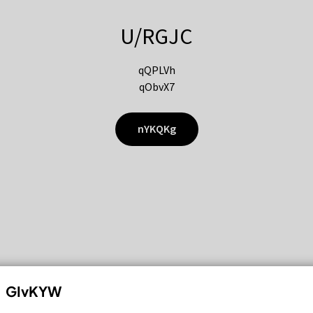
U/RGJC
qQPLVh
qObvX7
nYKQKg
GIvKYW