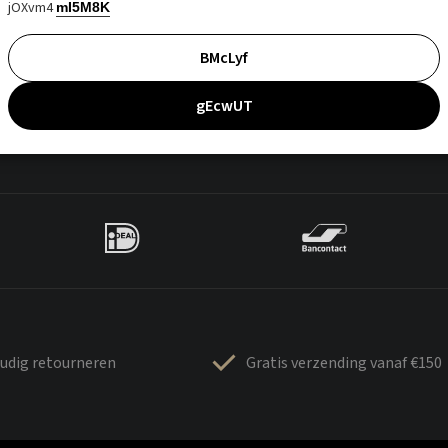
jOXvm4
mI5M8K
BMcLyf
gEcwUT
udig retourneren
Gratis verzending vanaf €150