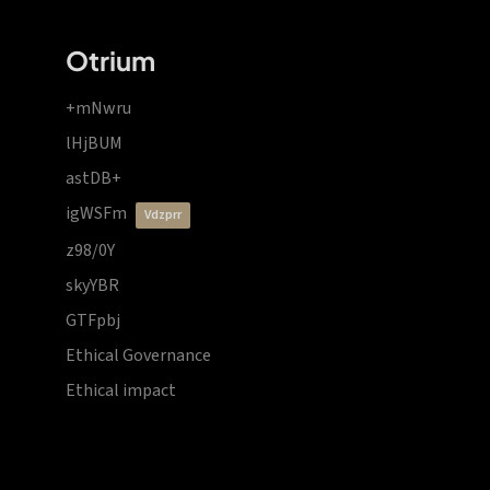
Otrium
+mNwru
lHjBUM
astDB+
igWSFm
vdzprr
z98/0Y
skyYBR
GTFpbj
Ethical Governance
Ethical impact