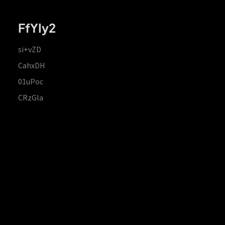
FfYIy2
si+vZD
CahxDH
01uPoc
CRzGla