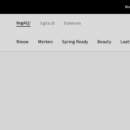
Otrium
Ni
Gratis verzending vanaf €150
Snel bezorgd & simpel
Gender
8sgAQ/
SgteJ8
Dalwom
Nieuw
Merken
Spring Ready
Beauty
Laat
Categories