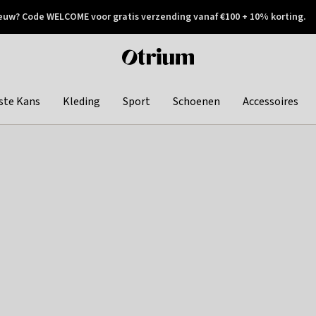
euw? Code WELCOME voor gratis verzending vanaf €100 + 10% korting.
 geretourneerd
Achteraf betalen
Otrium
home
page
ste Kans
Kleding
Sport
Schoenen
Accessoires