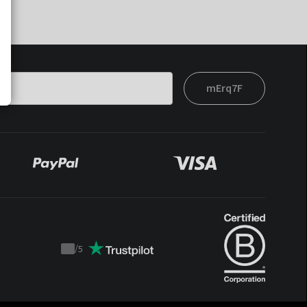
mErq7F
/
5
Trustpilot
score