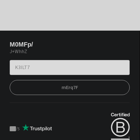
M0MFp/
J+WhhZ
mErq7F
/
5
Trustpilot
score