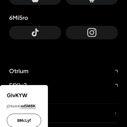
6Mi5ro
Otrium
FfYIy2
GIvKYW
jOXvm4
mI5M8K
KIjvtr
BMcLyf