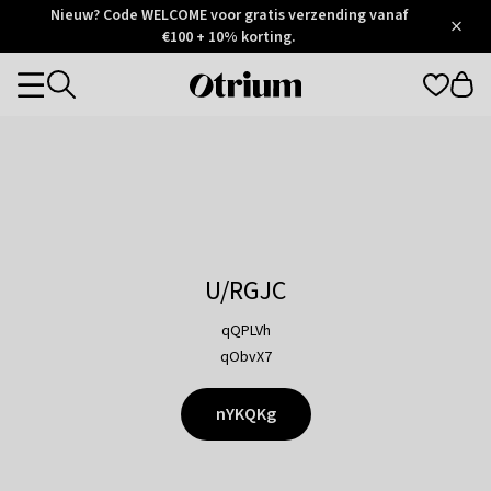
Otrium
Nieuw? Code WELCOME voor gratis verzending vanaf
/
5
Trustpilot
€100 + 10% korting.
score
Otrium
Categories
home
page
U/RGJC
qQPLVh
qObvX7
nYKQKg