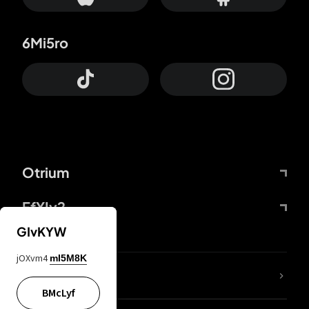
6Mi5ro
Otrium
FfYIy2
GIvKYW
jOXvm4
mI5M8K
KIjvtr
BMcLyf