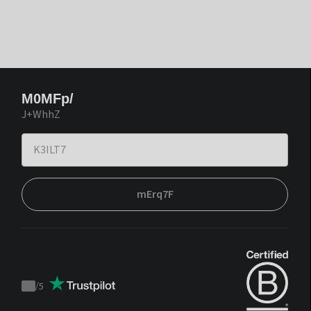
M0MFp/
J+WhhZ
mErq7F
/
5
Trustpilot
score