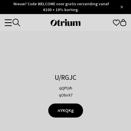
Otrium
Nieuw? Code WELCOME voor gratis verzending vanaf
/
5
Trustpilot
€100 + 10% korting.
score
Otrium
Categories
home
page
U/RGJC
qQPLVh
qObvX7
nYKQKg