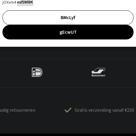
jOXvm4
mI5M8K
BMcLyf
gEcwUT
udig retourneren
Gratis verzending vanaf €150