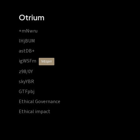
Otrium
+mNwru
lHjBUM
astDB+
igWSFm
vdzprr
z98/0Y
skyYBR
GTFpbj
Ethical Governance
Ethical impact