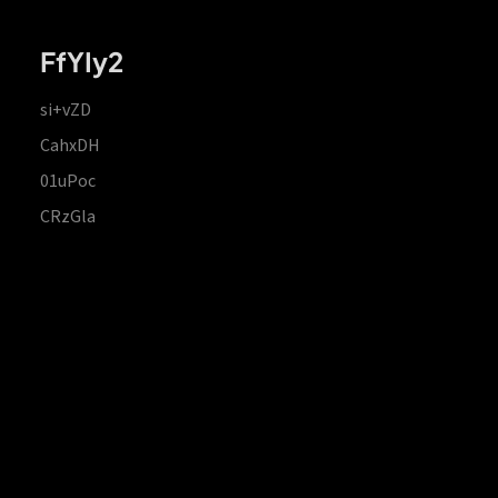
FfYIy2
si+vZD
CahxDH
01uPoc
CRzGla