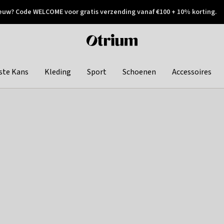
euw? Code WELCOME voor gratis verzending vanaf €100 + 10% korting.
 geretourneerd
Achteraf betalen
Otrium
home
page
ste Kans
Kleding
Sport
Schoenen
Accessoires