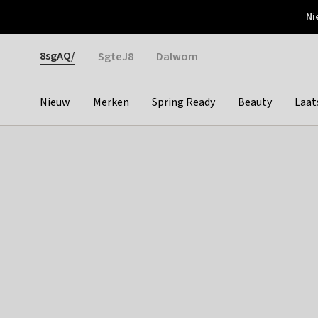
Otrium
Ni
Gratis verzending vanaf €150
Snel bezorgd & simpel
Gender
8sgAQ/
SgteJ8
Dalwom
Nieuw
Merken
Spring Ready
Beauty
Laat
Categories