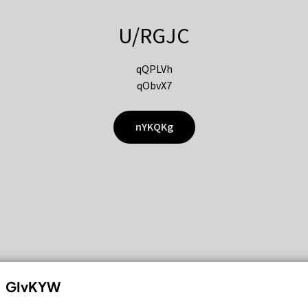
U/RGJC
qQPLVh
qObvX7
nYKQKg
GIvKYW