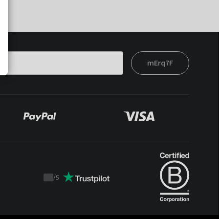
mErq7F
/
5
Trustpilot
score