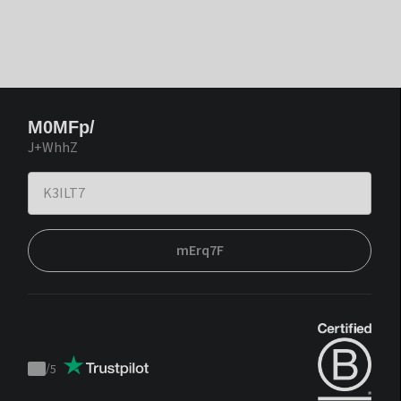
M0MFp/
J+WhhZ
mErq7F
/
5
Trustpilot
score