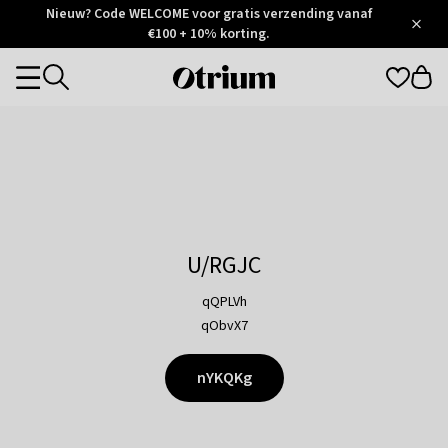
Otrium
Nieuw? Code WELCOME voor gratis verzending vanaf
/
5
Trustpilot
€100 + 10% korting.
score
Otrium
Categories
home
page
U/RGJC
qQPLVh
qObvX7
nYKQKg