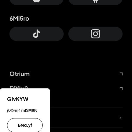
6Mi5ro
Otrium
FfYIy2
GIvKYW
jOXvm4
mI5M8K
KIjvtr
BMcLyf