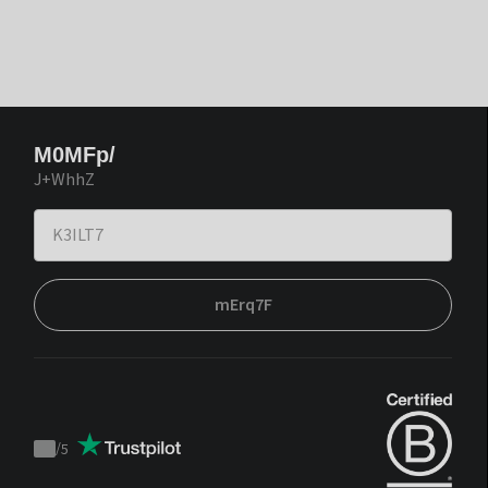
M0MFp/
J+WhhZ
mErq7F
/
5
Trustpilot
score