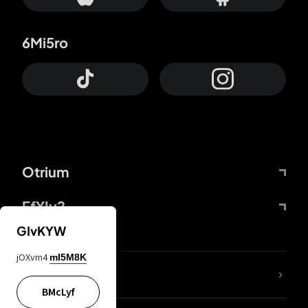
6Mi5ro
Otrium
FfYIy2
GIvKYW
jOXvm4
mI5M8K
KIjvtr
BMcLyf