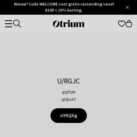
Otrium
Nieuw? Code WELCOME voor gratis verzending vanaf
/
5
Trustpilot
€100 + 10% korting.
score
Otrium
Categories
home
page
U/RGJC
qQPLVh
qObvX7
nYKQKg