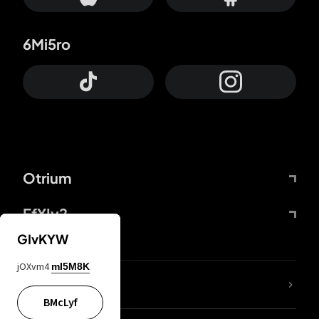
6Mi5ro
Otrium
FfYIy2
GIvKYW
jOXvm4
mI5M8K
KIjvtr
BMcLyf