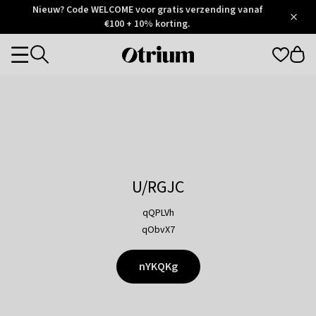
Otrium
Nieuw? Code WELCOME voor gratis verzending vanaf
/
5
Trustpilot
€100 + 10% korting.
score
Otrium
Categories
home
page
U/RGJC
qQPLVh
qObvX7
nYKQKg