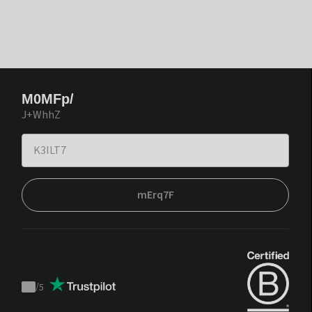
M0MFp/
J+WhhZ
mErq7F
/
5
Trustpilot
score