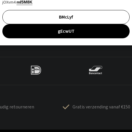
jOXvm4
mI5M8K
BMcLyf
gEcwUT
udig retourneren
Gratis verzending vanaf €150