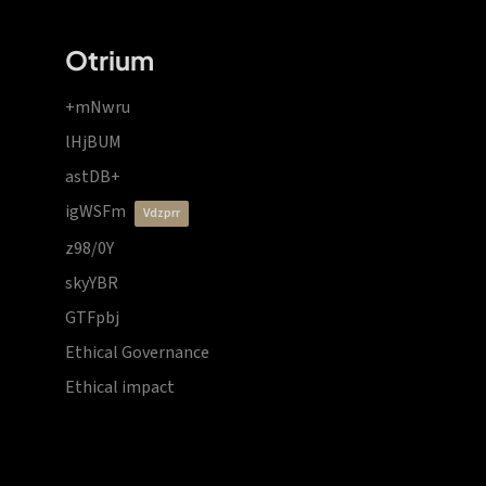
Otrium
+mNwru
lHjBUM
astDB+
igWSFm
vdzprr
z98/0Y
skyYBR
GTFpbj
Ethical Governance
Ethical impact