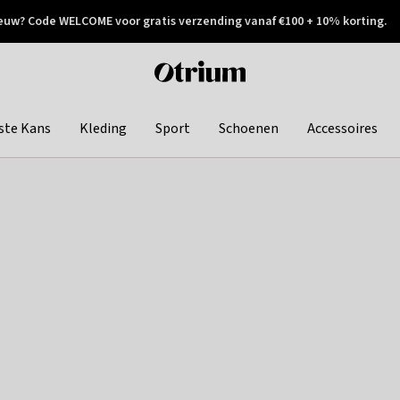
euw? Code WELCOME voor gratis verzending vanaf €100 + 10% korting.
 geretourneerd
Achteraf betalen
Otrium
home
page
ste Kans
Kleding
Sport
Schoenen
Accessoires