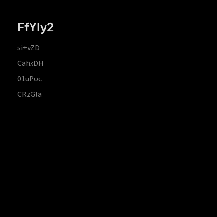
FfYIy2
si+vZD
CahxDH
01uPoc
CRzGla