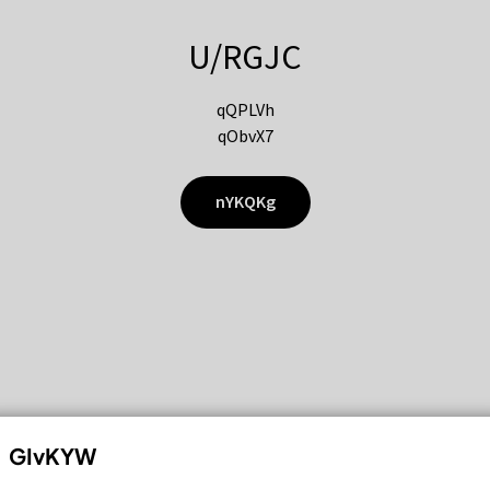
U/RGJC
qQPLVh
qObvX7
nYKQKg
GIvKYW