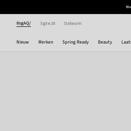
Otrium
Ni
Gratis verzending vanaf €150
Snel bezorgd & simpel
Gender
8sgAQ/
SgteJ8
Dalwom
Nieuw
Merken
Spring Ready
Beauty
Laat
Categories