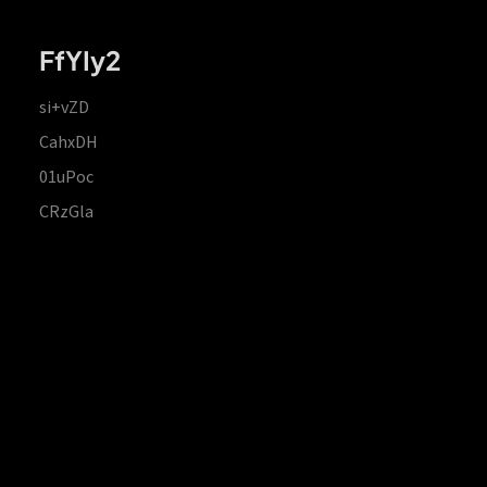
FfYIy2
si+vZD
CahxDH
01uPoc
CRzGla