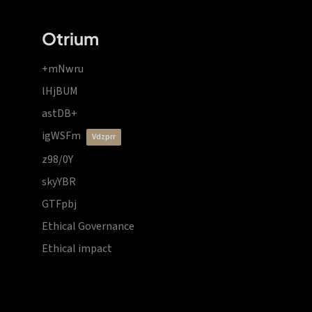
Otrium
+mNwru
lHjBUM
astDB+
igWSFm
vdzprr
z98/0Y
skyYBR
GTFpbj
Ethical Governance
Ethical impact