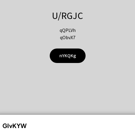
U/RGJC
qQPLVh
qObvX7
nYKQKg
GIvKYW