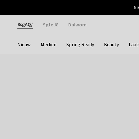
Otrium
Ni
Gratis verzending vanaf €150
Snel bezorgd & simpel
Gender
8sgAQ/
SgteJ8
Dalwom
Nieuw
Merken
Spring Ready
Beauty
Laat
Categories