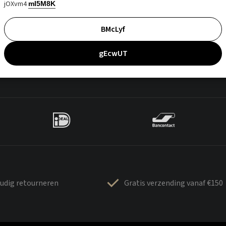
jOXvm4
mI5M8K
BMcLyf
gEcwUT
udig retourneren
Gratis verzending vanaf €150