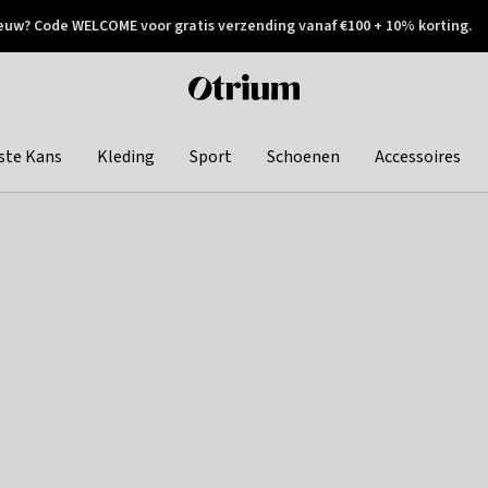
euw? Code WELCOME voor gratis verzending vanaf €100 + 10% korting.
 geretourneerd
Achteraf betalen
Otrium
home
page
ste Kans
Kleding
Sport
Schoenen
Accessoires