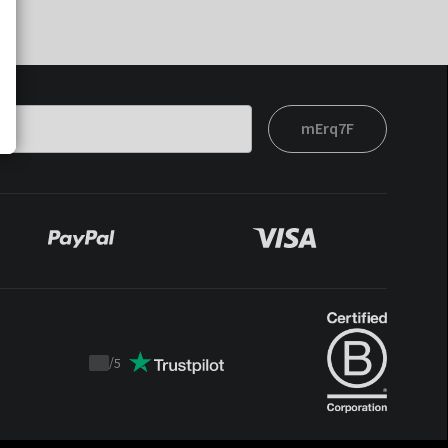
mErq7F
/
5
Trustpilot
score