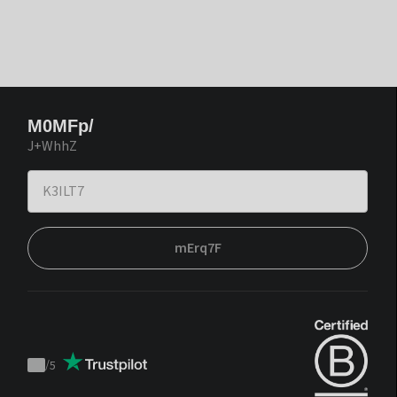
M0MFp/
J+WhhZ
mErq7F
/
5
Trustpilot
score