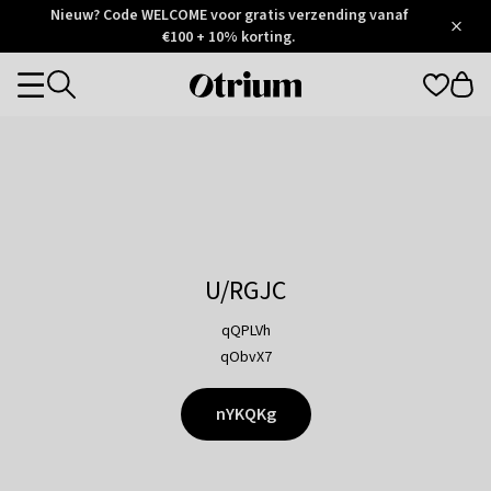
Otrium
Nieuw? Code WELCOME voor gratis verzending vanaf
/
5
Trustpilot
€100 + 10% korting.
score
Otrium
Categories
home
page
U/RGJC
qQPLVh
qObvX7
nYKQKg