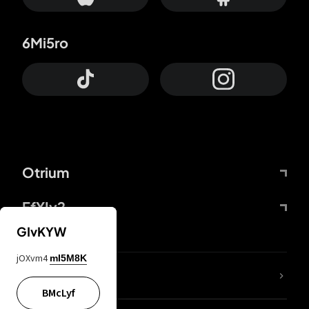
6Mi5ro
Otrium
FfYIy2
GIvKYW
jOXvm4
mI5M8K
KIjvtr
BMcLyf