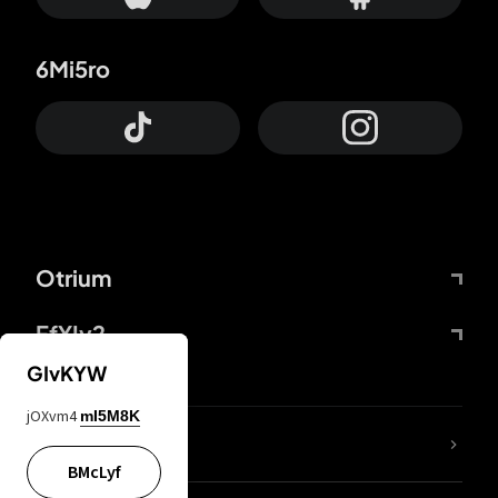
6Mi5ro
Otrium
FfYIy2
GIvKYW
jOXvm4
mI5M8K
KIjvtr
BMcLyf