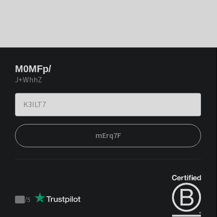
M0MFp/
J+WhhZ
mErq7F
/
5
Trustpilot
score