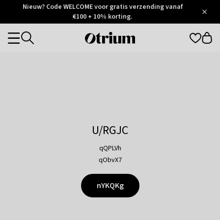
Otrium
Nieuw? Code WELCOME voor gratis verzending vanaf
/
5
Trustpilot
€100 + 10% korting.
score
Otrium
Categories
home
page
U/RGJC
qQPLVh
qObvX7
nYKQKg