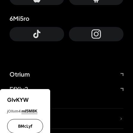
6Mi5ro
Otrium
FfYIy2
GIvKYW
jOXvm4
mI5M8K
KIjvtr
BMcLyf