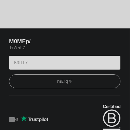
M0MFp/
J+WhhZ
mErq7F
/
5
Trustpilot
score