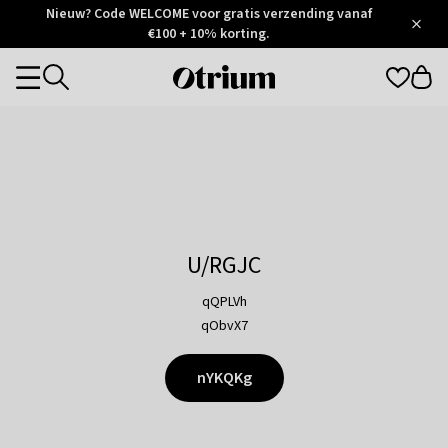
Otrium
Nieuw? Code WELCOME voor gratis verzending vanaf
/
5
Trustpilot
€100 + 10% korting.
score
Otrium
Categories
home
page
U/RGJC
qQPLVh
qObvX7
nYKQKg