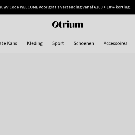
euw? Code WELCOME voor gratis verzending vanaf €100 + 10% korting.
 geretourneerd
Achteraf betalen
Otrium
home
page
ste Kans
Kleding
Sport
Schoenen
Accessoires