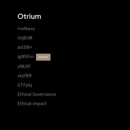
Otrium
+mNwru
lHjBUM
astDB+
igWSFm
vdzprr
z98/0Y
skyYBR
GTFpbj
Ethical Governance
Ethical impact