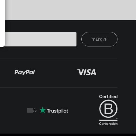
mErq7F
/
5
Trustpilot
score