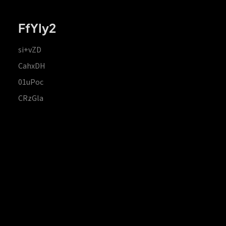
FfYIy2
si+vZD
CahxDH
01uPoc
CRzGla