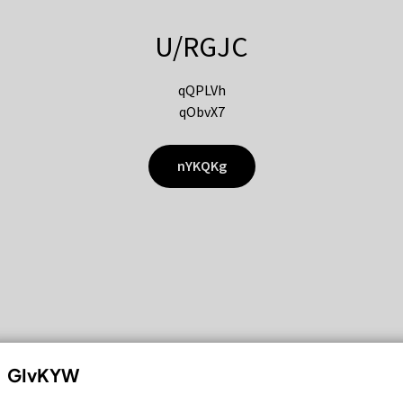
U/RGJC
qQPLVh
qObvX7
nYKQKg
GIvKYW