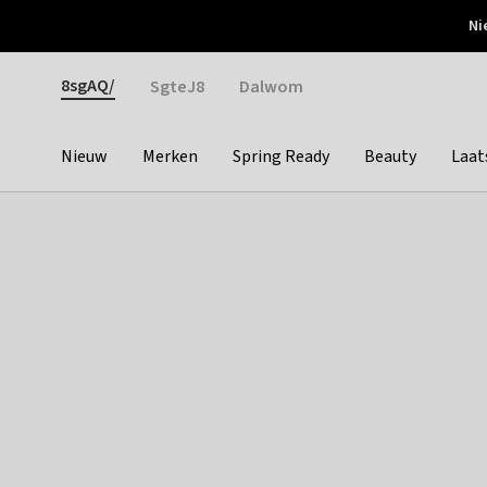
Otrium
Ni
Gratis verzending vanaf €150
Snel bezorgd & simpel
Gender
8sgAQ/
SgteJ8
Dalwom
Nieuw
Merken
Spring Ready
Beauty
Laat
Categories