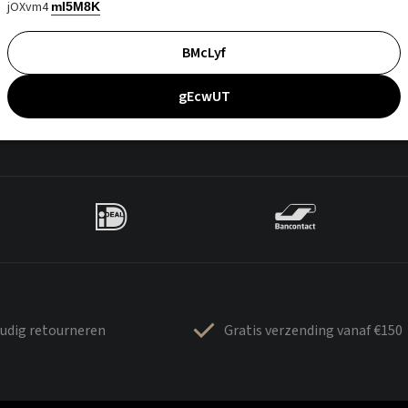
jOXvm4
mI5M8K
BMcLyf
gEcwUT
udig retourneren
Gratis verzending vanaf €150