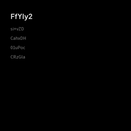
FfYIy2
si+vZD
CahxDH
01uPoc
CRzGla