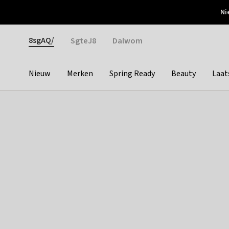
Otrium
Ni
Gratis verzending vanaf €150
Snel bezorgd & simpel
Gender
8sgAQ/
SgteJ8
Dalwom
Nieuw
Merken
Spring Ready
Beauty
Laat
Categories