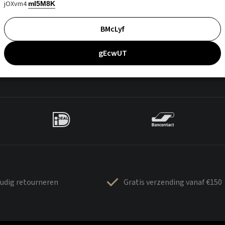
jOXvm4
mI5M8K
BMcLyf
gEcwUT
udig retourneren
Gratis verzending vanaf €150