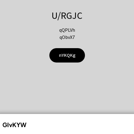
U/RGJC
qQPLVh
qObvX7
nYKQKg
GIvKYW