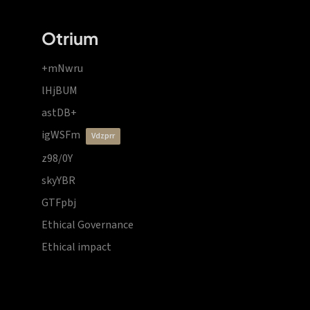
Otrium
+mNwru
lHjBUM
astDB+
igWSFm
vdzprr
z98/0Y
skyYBR
GTFpbj
Ethical Governance
Ethical impact