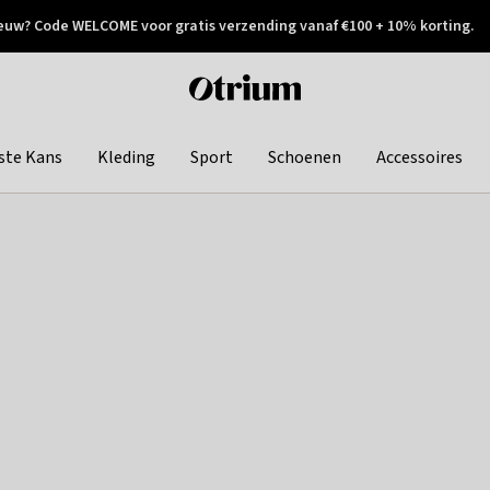
euw? Code WELCOME voor gratis verzending vanaf €100 + 10% korting.
 geretourneerd
Achteraf betalen
Otrium
home
page
ste Kans
Kleding
Sport
Schoenen
Accessoires