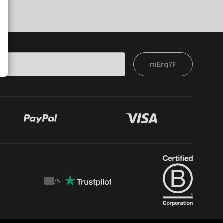
mErq7F
/
5
Trustpilot
score