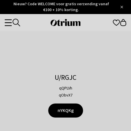
Otrium
Nieuw? Code WELCOME voor gratis verzending vanaf
/
5
Trustpilot
€100 + 10% korting.
score
Otrium
Categories
home
page
U/RGJC
qQPLVh
qObvX7
nYKQKg