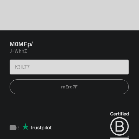
M0MFp/
J+WhhZ
mErq7F
/
5
Trustpilot
score