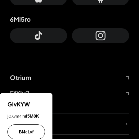
6Mi5ro
Otrium
FfYIy2
GIvKYW
jOXvm4
mI5M8K
KIjvtr
BMcLyf