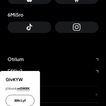
6Mi5ro
Otrium
FfYIy2
GIvKYW
jOXvm4
mI5M8K
KIjvtr
BMcLyf