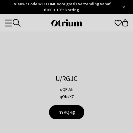
Otrium
Nieuw? Code WELCOME voor gratis verzending vanaf
/
5
Trustpilot
€100 + 10% korting.
score
Otrium
Categories
home
page
U/RGJC
qQPLVh
qObvX7
nYKQKg