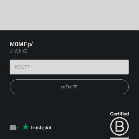
M0MFp/
J+WhhZ
mErq7F
/
5
Trustpilot
score