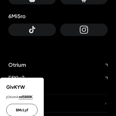
6Mi5ro
Otrium
FfYIy2
GIvKYW
jOXvm4
mI5M8K
KIjvtr
BMcLyf