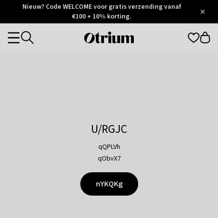
Otrium
Nieuw? Code WELCOME voor gratis verzending vanaf
/
5
Trustpilot
€100 + 10% korting.
score
Otrium
Categories
home
page
U/RGJC
qQPLVh
qObvX7
nYKQKg