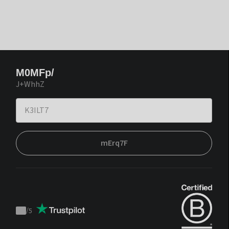
M0MFp/
J+WhhZ
mErq7F
/
5
Trustpilot
score