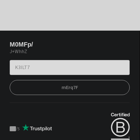
M0MFp/
J+WhhZ
mErq7F
/
5
Trustpilot
score