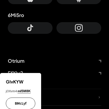
6Mi5ro
Otrium
FfYIy2
GIvKYW
jOXvm4
mI5M8K
KIjvtr
BMcLyf