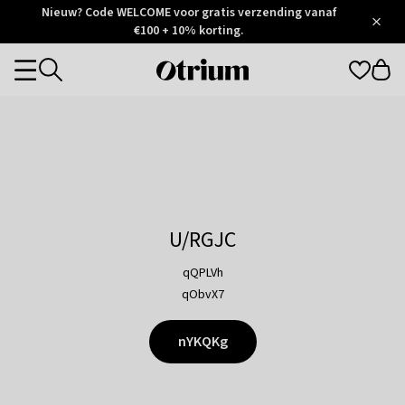
Otrium
Nieuw? Code WELCOME voor gratis verzending vanaf
/
5
Trustpilot
€100 + 10% korting.
score
Otrium
Categories
home
page
U/RGJC
qQPLVh
qObvX7
nYKQKg