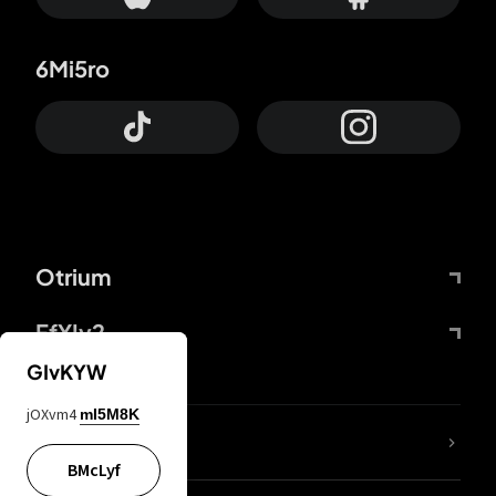
6Mi5ro
Otrium
FfYIy2
GIvKYW
jOXvm4
mI5M8K
KIjvtr
BMcLyf