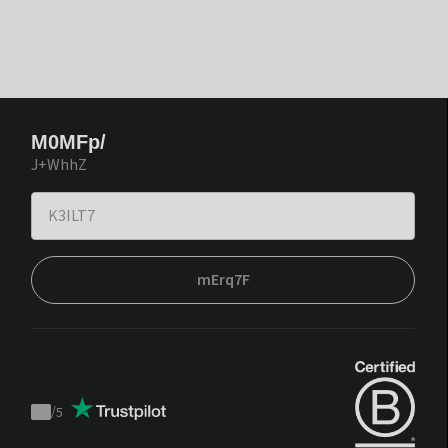
M0MFp/
J+WhhZ
mErq7F
/
5
Trustpilot
score