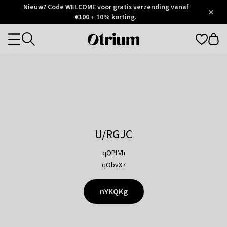
Otrium
Nieuw? Code WELCOME voor gratis verzending vanaf
/
5
Trustpilot
€100 + 10% korting.
score
Otrium
Categories
home
page
U/RGJC
qQPLVh
qObvX7
nYKQKg