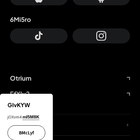
6Mi5ro
Otrium
FfYIy2
GIvKYW
jOXvm4
mI5M8K
KIjvtr
BMcLyf