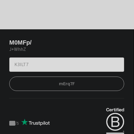
M0MFp/
J+WhhZ
mErq7F
/
5
Trustpilot
score