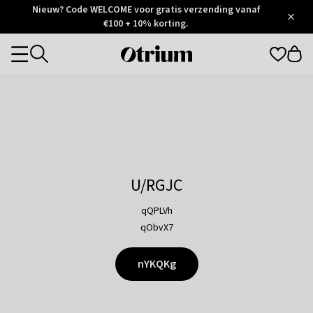
Otrium
Nieuw? Code WELCOME voor gratis verzending vanaf
/
5
Trustpilot
€100 + 10% korting.
score
Otrium
Categories
home
page
U/RGJC
qQPLVh
qObvX7
nYKQKg