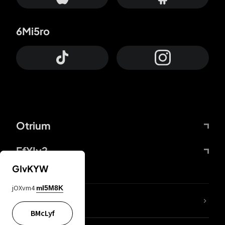
6Mi5ro
Otrium
FfYIy2
GIvKYW
jOXvm4
mI5M8K
KIjvtr
BMcLyf