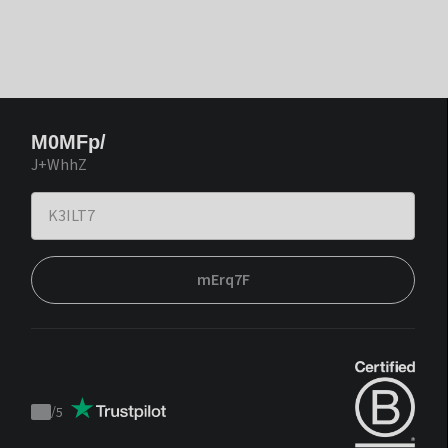
M0MFp/
J+WhhZ
mErq7F
/
5
Trustpilot
score