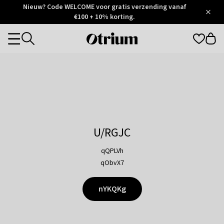
Otrium
Nieuw? Code WELCOME voor gratis verzending vanaf
/
5
Trustpilot
€100 + 10% korting.
score
Otrium
Categories
home
page
U/RGJC
qQPLVh
qObvX7
nYKQKg