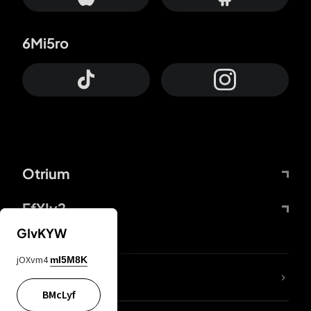
6Mi5ro
Otrium
FfYIy2
GIvKYW
jOXvm4
mI5M8K
KIjvtr
BMcLyf