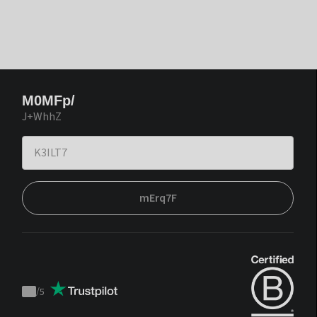
M0MFp/
J+WhhZ
mErq7F
/
5
Trustpilot
score