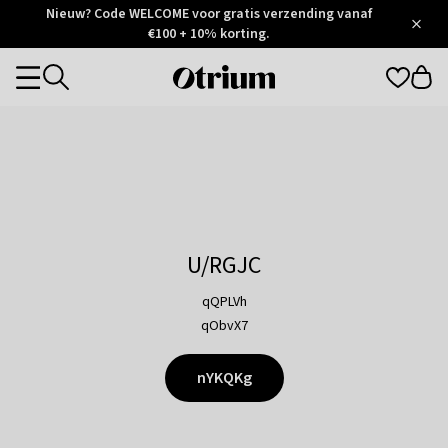
Otrium
Nieuw? Code WELCOME voor gratis verzending vanaf
/
5
Trustpilot
€100 + 10% korting.
score
Otrium
Categories
home
page
U/RGJC
qQPLVh
qObvX7
nYKQKg