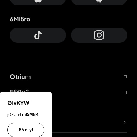
6Mi5ro
Otrium
FfYIy2
GIvKYW
jOXvm4
mI5M8K
KIjvtr
BMcLyf