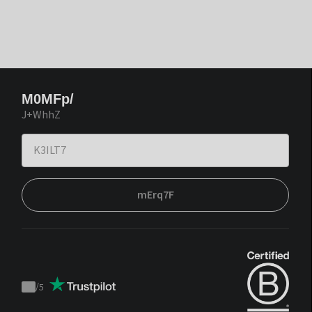
M0MFp/
J+WhhZ
mErq7F
/
5
Trustpilot
score