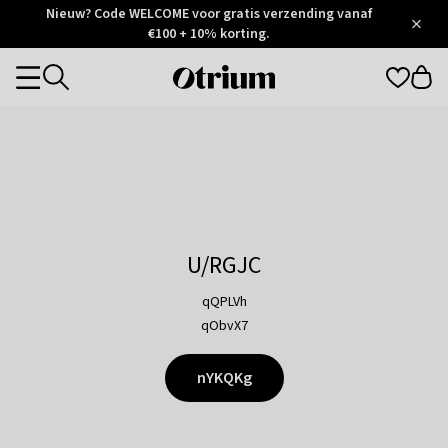
Otrium
Nieuw? Code WELCOME voor gratis verzending vanaf
/
5
Trustpilot
€100 + 10% korting.
score
Otrium
Categories
home
page
U/RGJC
qQPLVh
qObvX7
nYKQKg