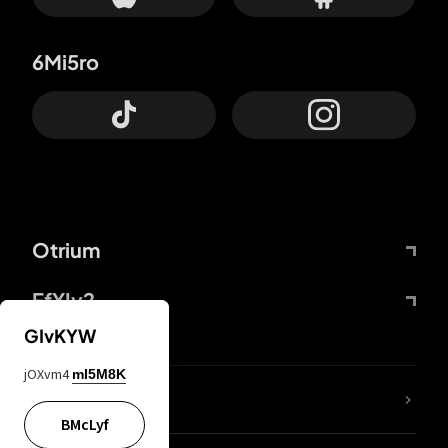
6Mi5ro
Otrium
FfYIy2
GIvKYW
jOXvm4
mI5M8K
KIjvtr
BMcLyf