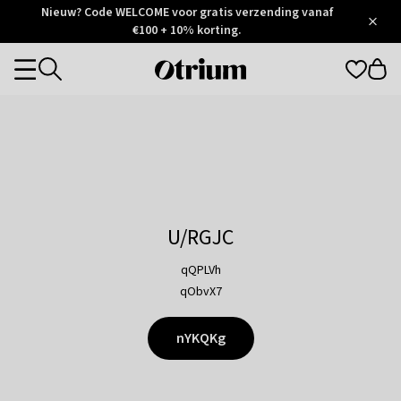
Otrium
Nieuw? Code WELCOME voor gratis verzending vanaf
/
5
Trustpilot
€100 + 10% korting.
score
Otrium
Categories
home
page
U/RGJC
qQPLVh
qObvX7
nYKQKg