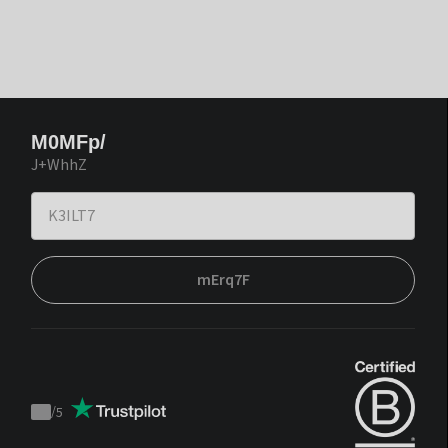
M0MFp/
J+WhhZ
mErq7F
/
5
Trustpilot
score