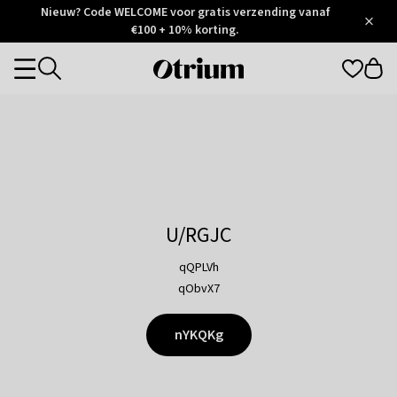
Otrium
Nieuw? Code WELCOME voor gratis verzending vanaf
/
5
Trustpilot
€100 + 10% korting.
score
Otrium
Categories
home
page
U/RGJC
qQPLVh
qObvX7
nYKQKg