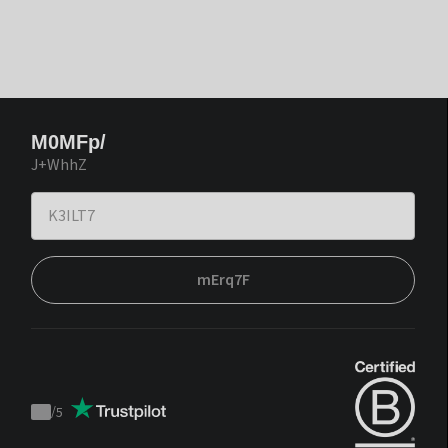
M0MFp/
J+WhhZ
mErq7F
/
5
Trustpilot
score