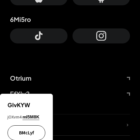
6Mi5ro
Otrium
FfYIy2
GIvKYW
jOXvm4
mI5M8K
KIjvtr
BMcLyf