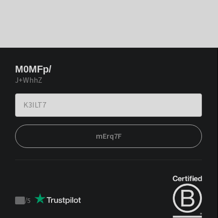
M0MFp/
J+WhhZ
mErq7F
/
5
Trustpilot
score