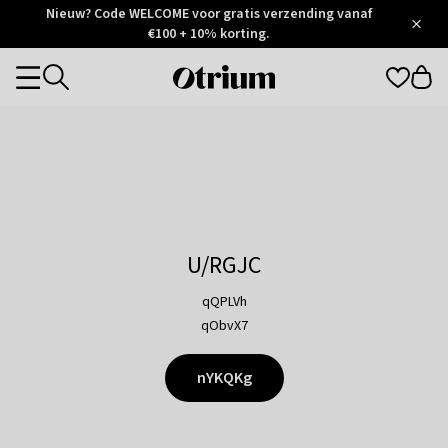
Otrium
Nieuw? Code WELCOME voor gratis verzending vanaf
/
5
Trustpilot
€100 + 10% korting.
score
Otrium
Categories
home
page
U/RGJC
qQPLVh
qObvX7
nYKQKg