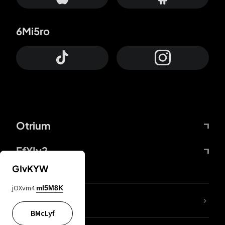
6Mi5ro
Otrium
FfYIy2
GIvKYW
jOXvm4
mI5M8K
KIjvtr
BMcLyf