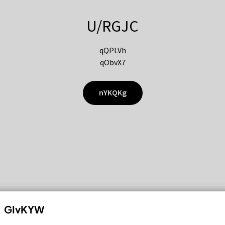
U/RGJC
qQPLVh
qObvX7
nYKQKg
GIvKYW