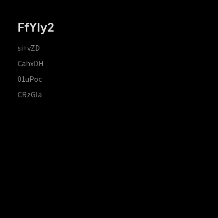
FfYIy2
si+vZD
CahxDH
01uPoc
CRzGla