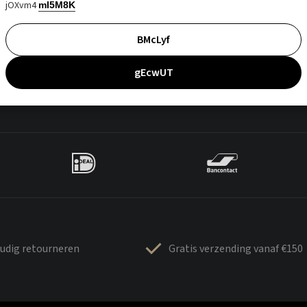
jOXvm4
mI5M8K
BMcLyf
gEcwUT
udig retourneren
Gratis verzending vanaf €150