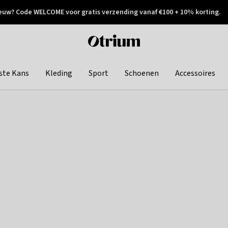
euw? Code WELCOME voor gratis verzending vanaf €100 + 10% korting.
 geretourneerd
Achteraf betalen
Otrium
home
page
ste Kans
Kleding
Sport
Schoenen
Accessoires