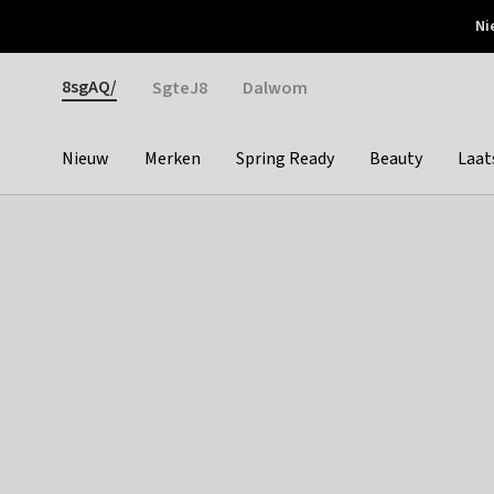
Otrium
Ni
Gratis verzending vanaf €150
Snel bezorgd & simpel
Gender
8sgAQ/
SgteJ8
Dalwom
Nieuw
Merken
Spring Ready
Beauty
Laat
Categories