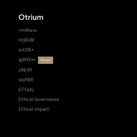
Otrium
+mNwru
lHjBUM
astDB+
igWSFm
vdzprr
z98/0Y
skyYBR
GTFpbj
Ethical Governance
Ethical impact