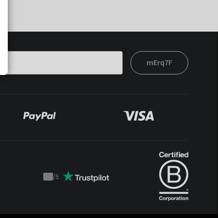
mErq7F
/
5
Trustpilot
score